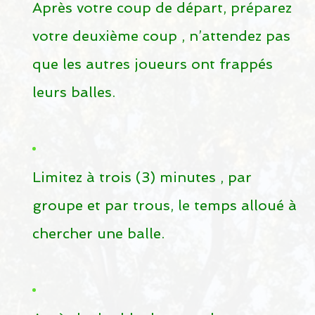
Après votre coup de départ, préparez
Champ de pratique public
votre deuxième coup , n’attendez pas
Boutique
que les autres joueurs ont frappés
RESTO-BAR
leurs balles.
Resto-Bar
Salle de réception
RÉSERVATIONS
Limitez à trois (3) minutes , par
Réservations
groupe et par trous, le temps alloué à
Leçons de golf
chercher une balle.
Cours de golf intérieur
LES CAMPS DE GOLF JUNIOR POUR L’ÉTÉ 2026
Heures d’ouverture