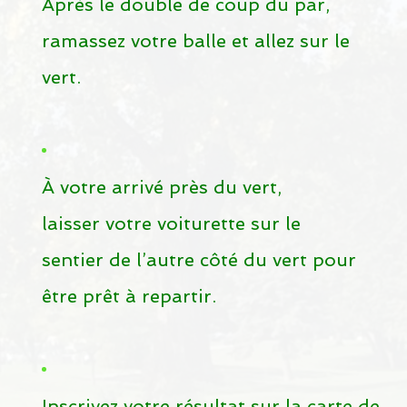
Après le double de coup du par,
Jours fériés 2026
ramassez votre balle et allez sur le
Événements
vert.
Événements
Nouvelles du Club
Pourquoi prendre des leçons de golf
À votre arrivé près du vert,
Aimez-vous passer du temps au soleil
CONTACTEZ-NOUS
laisser votre voiturette sur le
sentier de l’autre côté du vert pour
Contactez-nous
être prêt à repartir.
Faq
ANNULATION DE DÉPART
GOLF MINIATURE
Inscrivez votre résultat sur la carte de