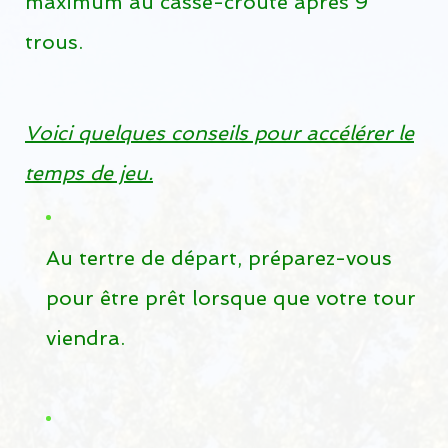
maximum au casse-croûte après 9
Photographie aérienne
trous.
Guide du terrain de golf
Hébergement à Dorval
Voici quelques conseils pour accélérer le
Vidéo
temps de jeu.
RADAR MÉTÉO
TARIFS
Au tertre de départ, préparez-vous
Tarifs 2026
pour être prêt lorsque que votre tour
Tournois
viendra.
Carte-cadeau Golf Dorval
Club Dorval Sélect
CHAMP DE PRATIQUE PUBLIC